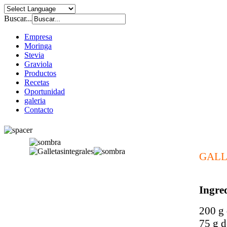
Buscar...
Empresa
Moringa
Stevia
Graviola
Productos
Recetas
Oportunidad
galeria
Contacto
GALL
Ingred
200 g 
75 g d