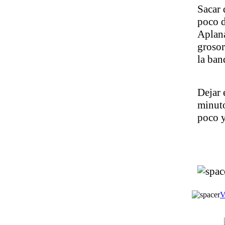
Sacar 
poco d
Aplana
grosor
la ban
Dejar 
minuto
poco y
V