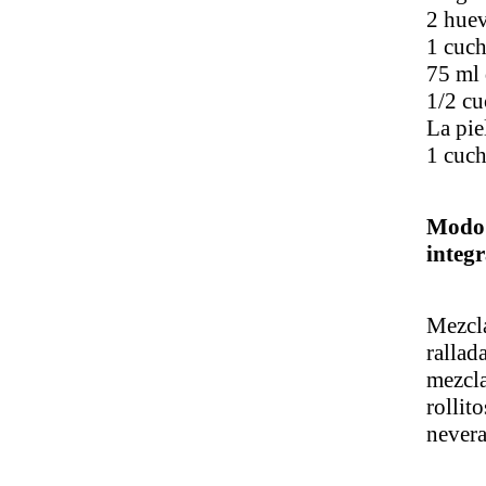
2 hue
1 cuch
75 ml 
1/2 cu
La pie
1 cuch
Modo 
integr
Mezcla
rallad
mezcla
rollit
nevera